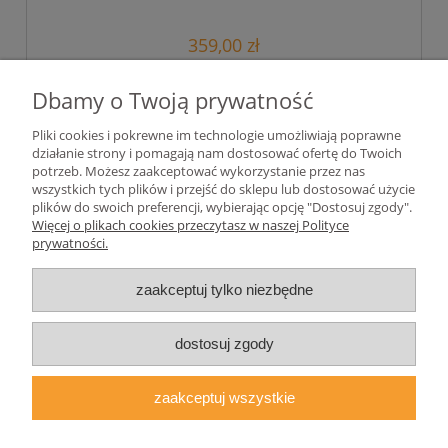
359,00 zł
291,87 zł
Cena netto:
Dbamy o Twoją prywatność
Pliki cookies i pokrewne im technologie umożliwiają poprawne
działanie strony i pomagają nam dostosować ofertę do Twoich
«
1
2
3
4
5
»
potrzeb. Możesz zaakceptować wykorzystanie przez nas
wszystkich tych plików i przejść do sklepu lub dostosować użycie
plików do swoich preferencji, wybierając opcję "Dostosuj zgody".
Pomoc
Więcej o plikach cookies przeczytasz w naszej Polityce
prywatności.
Moje konto
zaakceptuj tylko niezbędne
Płatności i dostawa
dostosuj zgody
Informacje
zaakceptuj wszystkie
O nas