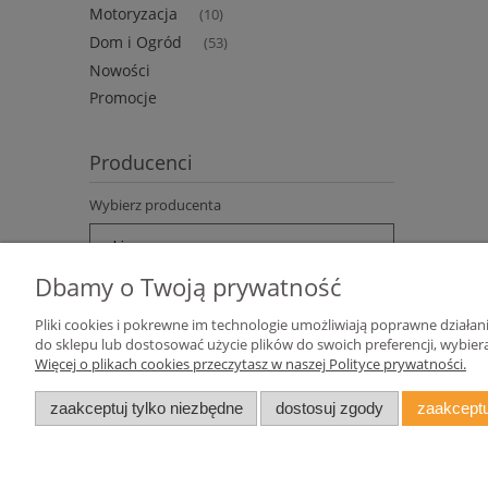
Motoryzacja
(10)
Dom i Ogród
(53)
Nowości
Promocje
Producenci
Wybierz producenta
Dbamy o Twoją prywatność
Pliki cookies i pokrewne im technologie umożliwiają poprawne działa
do sklepu lub dostosować użycie plików do swoich preferencji, wybiera
Więcej o plikach cookies przeczytasz w naszej Polityce prywatności.
Pomoc
Moje konto
zaakceptuj tylko niezbędne
dostosuj zgody
zaakceptu
Zwroty i reklamacje
Twoje zamówienia
Regulamin
Ustawienia konta
Przechowalnia