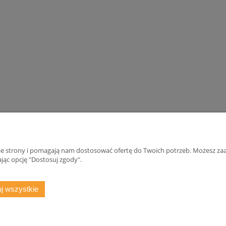
nie strony i pomagają nam dostosować ofertę do Twoich potrzeb. Możesz zaa
jąc opcję "Dostosuj zgody".
Płatności i dostawa
Informacje
j wszystkie
Formy płatności
Ustawienia plików
Czas i koszty dostawy
Polityka prywatno
Czas realizacji zamówienia