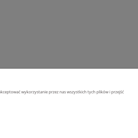
kceptować wykorzystanie przez nas wszystkich tych plików i przejść
O nas
 cookies
Kontakt i dane firmy
ści