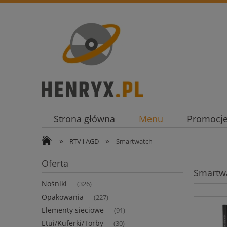
Strona główna
Menu
Promocj
»
»
RTV i AGD
Smartwatch
Oferta
Smartw
Nośniki
(326)
Opakowania
(227)
Elementy sieciowe
(91)
Etui/Kuferki/Torby
(30)