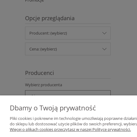
Opcje przeglądania
Producent: (wybierz)
Cena: (wybierz)
Producenci
Wybierz producenta
Dbamy o Twoją prywatność
Pliki cookies i pokrewne im technologie umożliwiają poprawne działa
do sklepu lub dostosować użycie plików do swoich preferencji, wybiera
Więcej o plikach cookies przeczytasz w naszej Polityce prywatności.
Pomoc
Moje konto