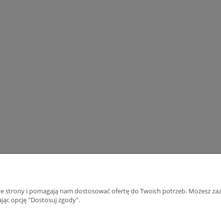
nie strony i pomagają nam dostosować ofertę do Twoich potrzeb. Możesz zaa
jąc opcję "Dostosuj zgody".
Płatności i dostawa
Informacje