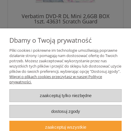
Verbatim DVD-R DL Mini 2,6GB BOX
1szt. 43631 Scratch Guard
7,00 zł
Dbamy o Twoją prywatność
5,69 zł
Cena netto:
Pliki cookies i pokrewne im technologie umożliwiają poprawne
działanie strony i pomagają nam dostosować ofertę do Twoich
potrzeb. Możesz zaakceptować wykorzystanie przez nas
wszystkich tych plików i przejść do sklepu lub dostosować użycie
plików do swoich preferencji, wybierając opcję "Dostosuj zgody".
Pomoc
Więcej o plikach cookies przeczytasz w naszej Polityce
prywatności.
Moje konto
zaakceptuj tylko niezbędne
Płatności i dostawa
dostosuj zgody
Informacje
zaakceptuj wszystkie