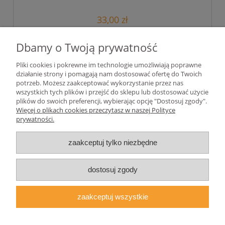
33,00 zł
26,83 zł
Cena netto:
Dbamy o Twoją prywatność
Pliki cookies i pokrewne im technologie umożliwiają poprawne
działanie strony i pomagają nam dostosować ofertę do Twoich
«
1
2
3
»
potrzeb. Możesz zaakceptować wykorzystanie przez nas
wszystkich tych plików i przejść do sklepu lub dostosować użycie
plików do swoich preferencji, wybierając opcję "Dostosuj zgody".
Pomoc
Więcej o plikach cookies przeczytasz w naszej Polityce
prywatności.
Moje konto
zaakceptuj tylko niezbędne
Płatności i dostawa
dostosuj zgody
Informacje
zaakceptuj wszystkie
O nas