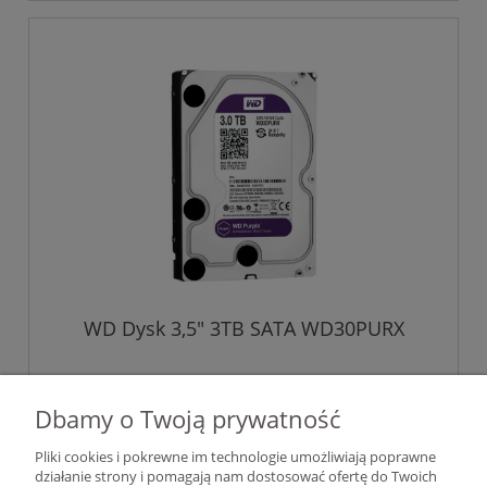
WD Dysk 3,5" 3TB SATA WD30PURX
488,00 zł
Dbamy o Twoją prywatność
396,75 zł
Cena netto:
Pliki cookies i pokrewne im technologie umożliwiają poprawne
działanie strony i pomagają nam dostosować ofertę do Twoich