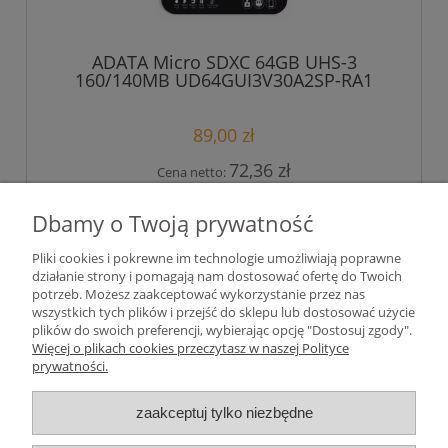
ADATA Micro SDXC 64GB UHS-3
160/140MB UD64GUI3V30A2SP-RA1
89,00 zł
72,36 zł
Cena netto:
do koszyka
Dbamy o Twoją prywatność
Pliki cookies i pokrewne im technologie umożliwiają poprawne
działanie strony i pomagają nam dostosować ofertę do Twoich
«
1
2
3
4
5
...
9
»
potrzeb. Możesz zaakceptować wykorzystanie przez nas
wszystkich tych plików i przejść do sklepu lub dostosować użycie
plików do swoich preferencji, wybierając opcję "Dostosuj zgody".
Pomoc
Więcej o plikach cookies przeczytasz w naszej Polityce
prywatności.
Moje konto
zaakceptuj tylko niezbędne
Płatności i dostawa