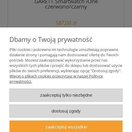
GARETT Smartwatch iOne
czerwono/czarny
187,00 zł
152,03 zł
Cena netto:
Dbamy o Twoją prywatność
Pliki cookies i pokrewne im technologie umożliwiają poprawne
działanie strony i pomagają nam dostosować ofertę do Twoich
«
1
2
3
»
potrzeb. Możesz zaakceptować wykorzystanie przez nas
wszystkich tych plików i przejść do sklepu lub dostosować użycie
plików do swoich preferencji, wybierając opcję "Dostosuj zgody".
Pomoc
Więcej o plikach cookies przeczytasz w naszej Polityce
prywatności.
Moje konto
zaakceptuj tylko niezbędne
Płatności i dostawa
dostosuj zgody
Informacje
zaakceptuj wszystkie