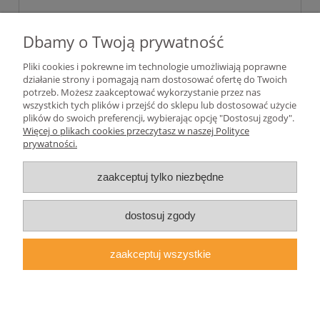
20,00 zł
Dbamy o Twoją prywatność
16,26 zł
Cena netto:
Pliki cookies i pokrewne im technologie umożliwiają poprawne
działanie strony i pomagają nam dostosować ofertę do Twoich
potrzeb. Możesz zaakceptować wykorzystanie przez nas
wszystkich tych plików i przejść do sklepu lub dostosować użycie
plików do swoich preferencji, wybierając opcję "Dostosuj zgody".
Pomoc
Więcej o plikach cookies przeczytasz w naszej Polityce
prywatności.
Moje konto
zaakceptuj tylko niezbędne
Płatności i dostawa
dostosuj zgody
Informacje
zaakceptuj wszystkie
O nas
pokaż pełną wersję strony