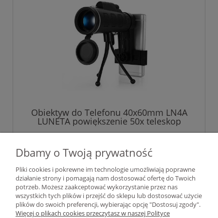
Obiektyw do Telefonu 40x60mm LN4A
LUNETA powiększenie 50x teleskop
luneta
55,00 zł
Dbamy o Twoją prywatność
44,72 zł
Cena netto:
Pliki cookies i pokrewne im technologie umożliwiają poprawne
działanie strony i pomagają nam dostosować ofertę do Twoich
potrzeb. Możesz zaakceptować wykorzystanie przez nas
wszystkich tych plików i przejść do sklepu lub dostosować użycie
plików do swoich preferencji, wybierając opcję "Dostosuj zgody".
Pomoc
Więcej o plikach cookies przeczytasz w naszej Polityce