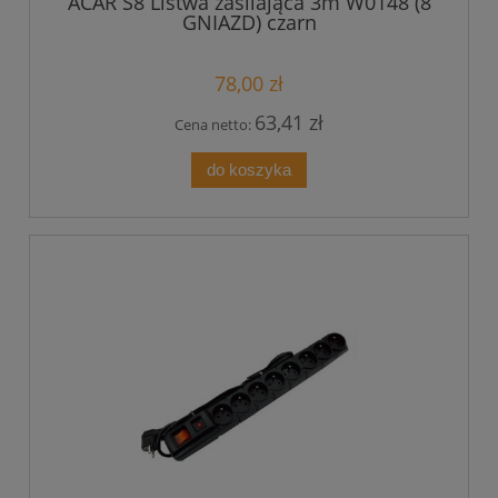
ACAR S8 Listwa zasilająca 3m W0148 (8
GNIAZD) czarn
78,00 zł
63,41 zł
Cena netto:
do koszyka