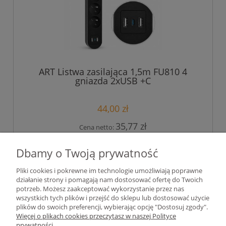
ART Listwa zasilająca 1,5m FU810 4
gniazda 2xUSB +C
44,00 zł
35,77 zł
Cena netto:
do koszyka
Dbamy o Twoją prywatność
Pliki cookies i pokrewne im technologie umożliwiają poprawne
działanie strony i pomagają nam dostosować ofertę do Twoich
«
1
2
3
4
»
potrzeb. Możesz zaakceptować wykorzystanie przez nas
wszystkich tych plików i przejść do sklepu lub dostosować użycie
plików do swoich preferencji, wybierając opcję "Dostosuj zgody".
Pomoc
Więcej o plikach cookies przeczytasz w naszej Polityce
prywatności.