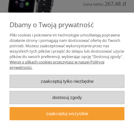
267,48 zł
Cena netto:
do koszyka
Dbamy o Twoją prywatność
Pliki cookies i pokrewne im technologie umożliwiają poprawne
działanie strony i pomagają nam dostosować ofertę do Twoich
«
1
2
3
4
5
»
potrzeb. Możesz zaakceptować wykorzystanie przez nas
wszystkich tych plików i przejść do sklepu lub dostosować użycie
plików do swoich preferencji, wybierając opcję "Dostosuj zgody".
Pomoc
Więcej o plikach cookies przeczytasz w naszej Polityce
prywatności.
Moje konto
zaakceptuj tylko niezbędne
Płatności i dostawa
dostosuj zgody
Informacje
zaakceptuj wszystkie
O nas