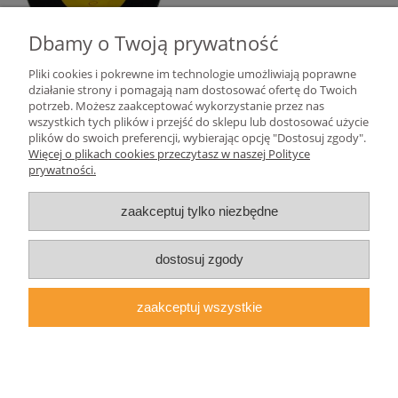
Dbamy o Twoją prywatność
Pliki cookies i pokrewne im technologie umożliwiają poprawne
działanie strony i pomagają nam dostosować ofertę do Twoich
«
1
2
3
4
5
...
9
»
potrzeb. Możesz zaakceptować wykorzystanie przez nas
wszystkich tych plików i przejść do sklepu lub dostosować użycie
plików do swoich preferencji, wybierając opcję "Dostosuj zgody".
Pomoc
Więcej o plikach cookies przeczytasz w naszej Polityce
prywatności.
Moje konto
zaakceptuj tylko niezbędne
Płatności i dostawa
dostosuj zgody
Informacje
zaakceptuj wszystkie
O nas
pokaż pełną wersję strony