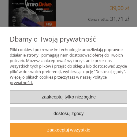
39,00 zł
31,71 zł
Cena netto:
do koszyka
Dbamy o Twoją prywatność
Pliki cookies i pokrewne im technologie umożliwiają poprawne
działanie strony i pomagają nam dostosować ofertę do Twoich
«
1
2
3
4
5
...
7
»
potrzeb. Możesz zaakceptować wykorzystanie przez nas
wszystkich tych plików i przejść do sklepu lub dostosować użycie
plików do swoich preferencji, wybierając opcję "Dostosuj zgody".
Pomoc
Więcej o plikach cookies przeczytasz w naszej Polityce
prywatności.
Moje konto
zaakceptuj tylko niezbędne
Płatności i dostawa
dostosuj zgody
Informacje
zaakceptuj wszystkie
O nas