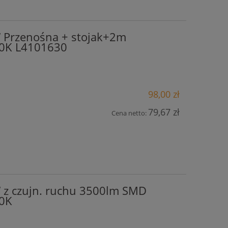
 Przenośna + stojak+2m
00K L4101630
98,00 zł
79,67 zł
Cena netto:
z czujn. ruchu 3500lm SMD
00K