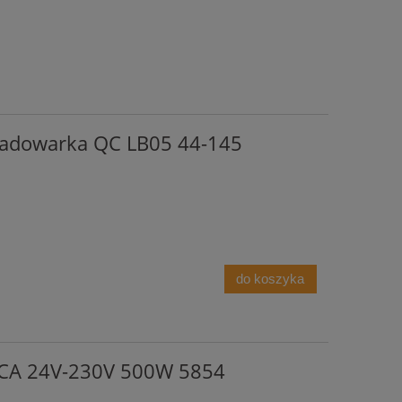
adowarka QC LB05 44-145
do koszyka
A 24V-230V 500W 5854