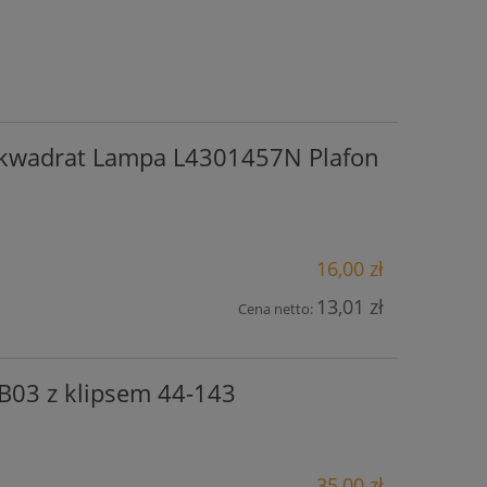
kwadrat Lampa L4301457N Plafon
16,00 zł
13,01 zł
Cena netto:
03 z klipsem 44-143
35,00 zł