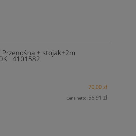
 Przenośna + stojak+2m
00K L4101582
70,00 zł
56,91 zł
Cena netto: