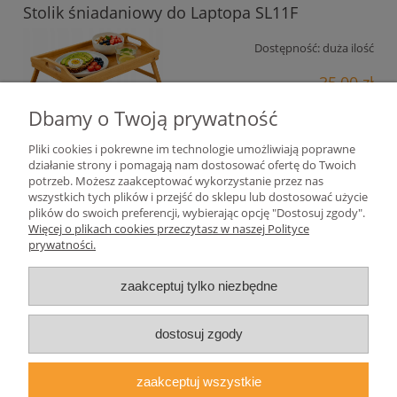
Stolik śniadaniowy do Laptopa SL11F
Dostępność:
duża ilość
35,00 zł
28,46 zł
Dbamy o Twoją prywatność
Cena netto:
Pliki cookies i pokrewne im technologie umożliwiają poprawne
do koszyka
działanie strony i pomagają nam dostosować ofertę do Twoich
potrzeb. Możesz zaakceptować wykorzystanie przez nas
wszystkich tych plików i przejść do sklepu lub dostosować użycie
plików do swoich preferencji, wybierając opcję "Dostosuj zgody".
Pomoc
Więcej o plikach cookies przeczytasz w naszej Polityce
prywatności.
Moje konto
zaakceptuj tylko niezbędne
Płatności i dostawa
dostosuj zgody
Informacje
zaakceptuj wszystkie