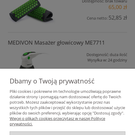
Dostępność:
brak towaru
65,00 zł
52,85 zł
Cena netto:
MEDIVON Masażer głowicowy ME7711
Dostępność:
duża ilość
Wysyłka w:
24 godziny
50,00 zł
Dbamy o Twoją prywatność
40,65 zł
Cena netto:
Pliki cookies i pokrewne im technologie umożliwiają poprawne
do koszyka
działanie strony i pomagają nam dostosować ofertę do Twoich
potrzeb. Możesz zaakceptować wykorzystanie przez nas
wszystkich tych plików i przejść do sklepu lub dostosować użycie
plików do swoich preferencji, wybierając opcję "Dostosuj zgody".
Pomoc
Więcej o plikach cookies przeczytasz w naszej Polityce
prywatności.
Moje konto