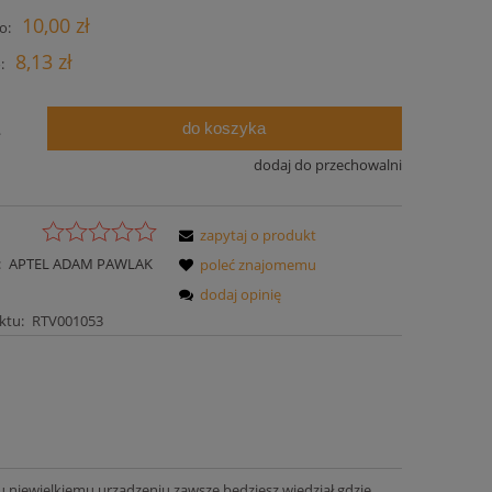
Cena nie zawiera ewentualnych kosztów
10,00 zł
o:
płatności
8,13 zł
:
do koszyka
.
dodaj do przechowalni
zapytaj o produkt
:
APTEL ADAM PAWLAK
poleć znajomemu
dodaj opinię
ktu:
RTV001053
u niewielkiemu urządzeniu zawsze będziesz wiedział gdzie