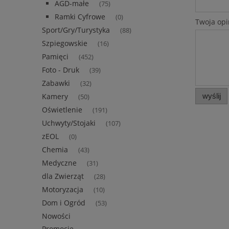
AGD-małe
(75)
Ramki Cyfrowe
(0)
Twoja opi
Sport/Gry/Turystyka
(88)
Szpiegowskie
(16)
Pamięci
(452)
Foto - Druk
(39)
Zabawki
(32)
wyślij
Kamery
(50)
Oświetlenie
(191)
Uchwyty/Stojaki
(107)
zEOL
(0)
Chemia
(43)
Medyczne
(31)
dla Zwierząt
(28)
Motoryzacja
(10)
Dom i Ogród
(53)
Nowości
Promocje