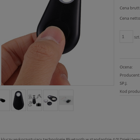
Cena brutt
Cena netto
szt
Ocena:
Producent
SP.J.
Kod produ
r kluczy wykorzystujący technologię Bluetooth w standardzie 4.0! Dzięki tem