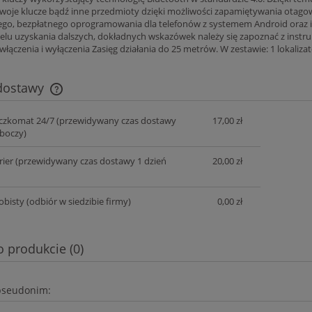
swoje klucze bądź inne przedmioty dzięki możliwości zapamiętywania otag
go, bezpłatnego oprogramowania dla telefonów z systemem Android oraz
lu uzyskania dalszych, dokładnych wskazówek należy się zapoznać z instrukcj
łączenia i wyłączenia Zasięg działania do 25 metrów. W zestawie: 1 lokaliza
 dostawy
czkomat 24/7
(przewidywany czas dostawy
17,00 zł
Cena nie zawiera ewentualnych kosztów
oboczy)
płatności
rier
(przewidywany czas dostawy 1 dzień
20,00 zł
obisty
(odbiór w siedzibie firmy)
0,00 zł
o produkcie (0)
pseudonim: