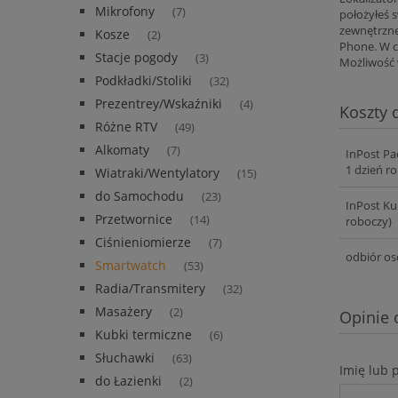
Mikrofony
(7)
położyłeś 
zewnętrzne
Kosze
(2)
Phone. W ce
Stacje pogody
(3)
Możliwość w
Podkładki/Stoliki
(32)
Prezentrey/Wskaźniki
(4)
Koszty
Różne RTV
(49)
Alkomaty
(7)
InPost Pa
1 dzień r
Wiatraki/Wentylatory
(15)
do Samochodu
(23)
InPost Ku
Przetwornice
(14)
roboczy)
Ciśnieniomierze
(7)
odbiór os
Smartwatch
(53)
Radia/Transmitery
(32)
Masażery
(2)
Opinie 
Kubki termiczne
(6)
Słuchawki
(63)
Imię lub 
do Łazienki
(2)