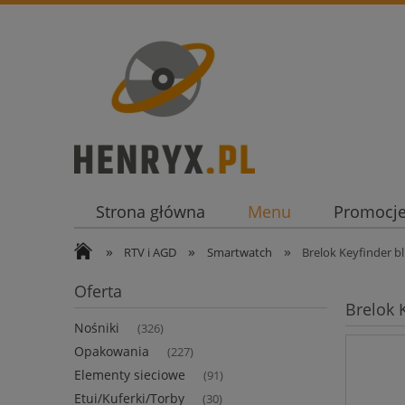
Strona główna
Menu
Promocj
»
»
»
RTV i AGD
Smartwatch
Brelok Keyfinder b
Oferta
Brelok 
Nośniki
(326)
Opakowania
(227)
Elementy sieciowe
(91)
Etui/Kuferki/Torby
(30)