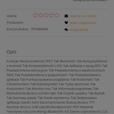
Ocena:
zapytaj o produkt
Producent:
-
poleć znajomemu
Kod produktu:
RTV000904
dodaj opinię
Opis
Funkcje: Wodoszczelność IP67: Tak Bluetooth: Tak Kompatybilność
z Android: Tak Kompatybilność z iOS: Tak Aplikacja z opcją GPS: Tak
Powiadomienia wibracyjne: Tak Powiadomienia o wiadomościach
SMS: Tak Powiadomienia o połączeniach: Tak Powiadomienia z
aplikacji: Tak Funkcja szukania urządzenia: Tak Pulsometr: Tak
Ciśnieniomierz: Tak Pulsoksymetr: Tak Tryby sportowe: Tak
Krokomierz: Tak Monitor snu: Tak Informacje pogodowe: Tak
Wybudzenie ekranu ruchem ręki: Tak Czujnik upadku: Tak Budzik:
Tak Gumowy pasek: Tak Pasek wymienny: Tak Dedykowana
aplikacja: Garett Activ Dane techniczne: Rodzaj ekranu: TFT
Rozmiar ekranu: 0,96 cala Wodoodporność: IP67 Materiał:
Tworzywo sztuczne Wersja Bluetooth: 4.0 Zakres częstotliwości: 2,4