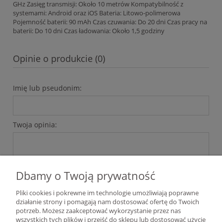
GHz Zasięg transmisji: Około 10 metrów Kompatybilność z
systemami: Android oraz iOS Bateria: Litowo-polimerowa
Pojemność baterii: 90 mAh Czas czuwania: Do 20 dni Czas pracy na
baterii: Do 10 dni Czas ładowania: Około 1,5 godziny
Opinie o produkcie (0)
Imię lub pseudonim:
Twoja opinia:
Dbamy o Twoją prywatność
Pliki cookies i pokrewne im technologie umożliwiają poprawne
wyślij
działanie strony i pomagają nam dostosować ofertę do Twoich
potrzeb. Możesz zaakceptować wykorzystanie przez nas
wszystkich tych plików i przejść do sklepu lub dostosować użycie