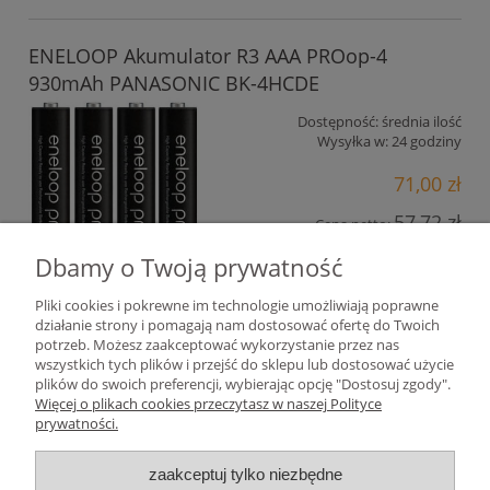
ENELOOP Akumulator R3 AAA PROop-4
930mAh PANASONIC BK-4HCDE
Dostępność:
średnia ilość
Wysyłka w:
24 godziny
71,00 zł
57,72 zł
Cena netto:
Dbamy o Twoją prywatność
do koszyka
Pliki cookies i pokrewne im technologie umożliwiają poprawne
działanie strony i pomagają nam dostosować ofertę do Twoich
«
1
2
3
4
»
potrzeb. Możesz zaakceptować wykorzystanie przez nas
wszystkich tych plików i przejść do sklepu lub dostosować użycie
plików do swoich preferencji, wybierając opcję "Dostosuj zgody".
Pomoc
Więcej o plikach cookies przeczytasz w naszej Polityce
prywatności.
Moje konto
zaakceptuj tylko niezbędne