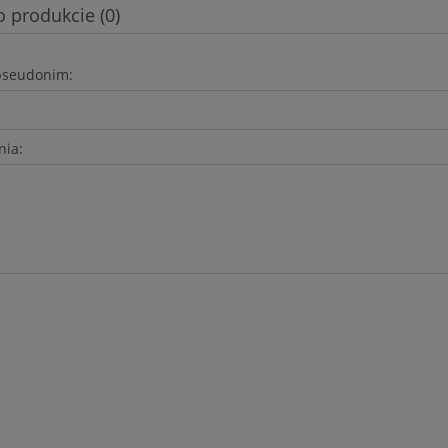
o produkcie (0)
pseudonim:
nia: