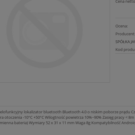
Cena netto
Ocena:
Producent
SPÓŁKA J
Kod produ
ielofunkcyjny lokalizator bluetooth Bluetooth 4.0 o niskim poborze prądu C
a otoczenia -10°C +50°C Wilogtność powietrza 10%~90% Zasięg pracy < 8m c
ienna bateria) Wymiary 52 x 31 x 11 mm Waga 8g Kompatybilność Androi