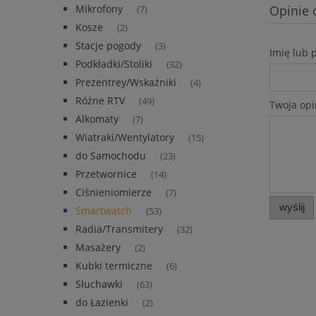
Mikrofony
Opinie 
(7)
Kosze
(2)
Stacje pogody
(3)
Imię lub 
Podkładki/Stoliki
(32)
Prezentrey/Wskaźniki
(4)
Różne RTV
(49)
Twoja opi
Alkomaty
(7)
Wiatraki/Wentylatory
(15)
do Samochodu
(23)
Przetwornice
(14)
Ciśnieniomierze
(7)
wyślij
Smartwatch
(53)
Radia/Transmitery
(32)
Masażery
(2)
Kubki termiczne
(6)
Słuchawki
(63)
do Łazienki
(2)