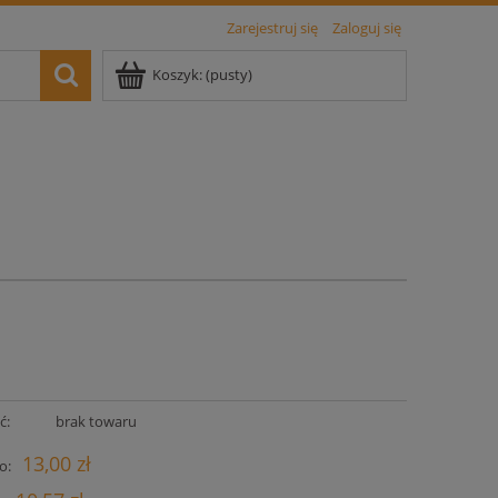
Zarejestruj się
Zaloguj się
Koszyk:
(pusty)
ć:
brak towaru
13,00 zł
o: