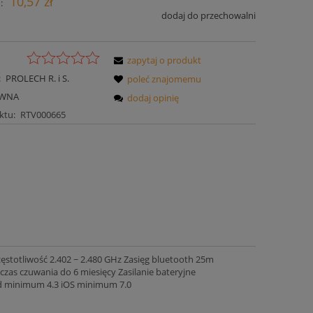
10,57 zł
:
dodaj do przechowalni
zapytaj o produkt
:
PROLECH R. i S.
poleć znajomemu
AWNA
dodaj opinię
ktu:
RTV000665
zęstotliwość 2.402 ~ 2.480 GHz Zasięg bluetooth 25m
zas czuwania do 6 miesięcy Zasilanie bateryjne
d minimum 4.3 iOS minimum 7.0