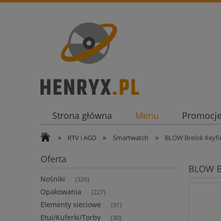
Strona główna
Menu
Promocj
»
»
»
RTV i AGD
Smartwatch
BLOW Brelok Keyfi
Oferta
BLOW Br
Nośniki
(326)
Opakowania
(227)
Elementy sieciowe
(91)
Etui/Kuferki/Torby
(30)