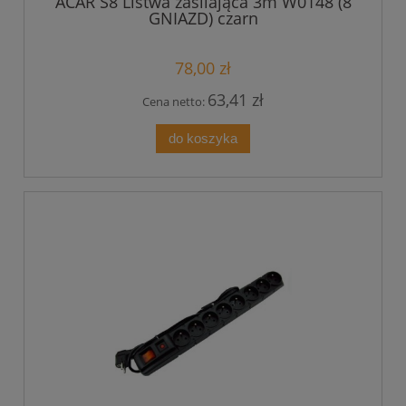
ACAR S8 Listwa zasilająca 3m W0148 (8
GNIAZD) czarn
78,00 zł
63,41 zł
Cena netto:
do koszyka