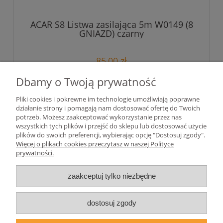
ACAR S8 Listwa zasilająca 5m W0149 (8
GNIAZD) czarny
85,00 zł
69,11 zł
Dbamy o Twoją prywatność
Cena netto:
Pliki cookies i pokrewne im technologie umożliwiają poprawne
do koszyka
działanie strony i pomagają nam dostosować ofertę do Twoich
potrzeb. Możesz zaakceptować wykorzystanie przez nas
wszystkich tych plików i przejść do sklepu lub dostosować użycie
plików do swoich preferencji, wybierając opcję "Dostosuj zgody".
Pomoc
Więcej o plikach cookies przeczytasz w naszej Polityce
prywatności.
Moje konto
zaakceptuj tylko niezbędne
Płatności i dostawa
dostosuj zgody
Informacje