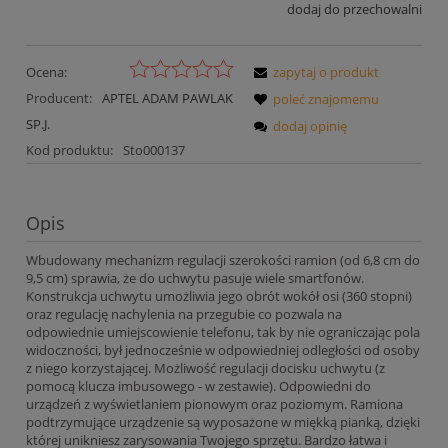
dodaj do przechowalni
Ocena:
zapytaj o produkt
Producent:
APTEL ADAM PAWLAK
poleć znajomemu
SP.J.
dodaj opinię
Kod produktu:
Sto000137
Opis
Wbudowany mechanizm regulacji szerokości ramion (od 6,8 cm do
9,5 cm) sprawia, że do uchwytu pasuje wiele smartfonów.
Konstrukcja uchwytu umożliwia jego obrót wokół osi (360 stopni)
oraz regulację nachylenia na przegubie co pozwala na
odpowiednie umiejscowienie telefonu, tak by nie ograniczając pola
widoczności, był jednocześnie w odpowiedniej odległości od osoby
z niego korzystającej. Możliwość regulacji docisku uchwytu (z
pomocą klucza imbusowego - w zestawie). Odpowiedni do
urządzeń z wyświetlaniem pionowym oraz poziomym. Ramiona
podtrzymujące urządzenie są wyposażone w miękką pianką, dzięki
której unikniesz zarysowania Twojego sprzętu. Bardzo łatwa i