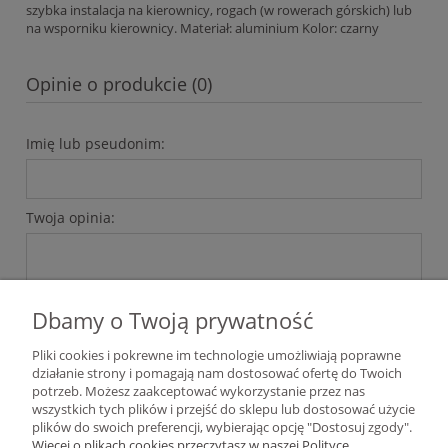
szybka instalacja na kierownicy, rogach (w rowerach górskich) lub
na wsporniku kierownicy. Materiał: aluminium Kolor: czarny
Opinie o produkcie (0)
Imię lub pseudonim:
Twoja opinia:
Dbamy o Twoją prywatność
Pliki cookies i pokrewne im technologie umożliwiają poprawne
wyślij
działanie strony i pomagają nam dostosować ofertę do Twoich
potrzeb. Możesz zaakceptować wykorzystanie przez nas
wszystkich tych plików i przejść do sklepu lub dostosować użycie
plików do swoich preferencji, wybierając opcję "Dostosuj zgody".
Pomoc
Więcej o plikach cookies przeczytasz w naszej Polityce