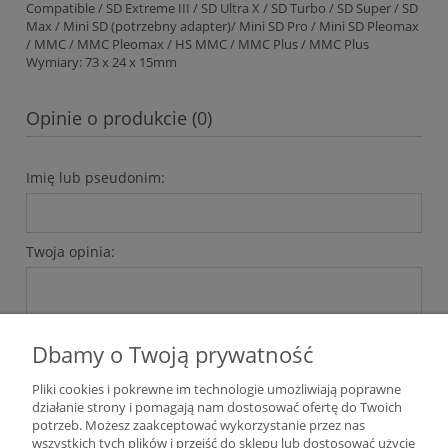
Compatible / SD Extreme III / SD Ultra X / SD Turbo / SD Super / SD
Max / Mini SD (potrzebny adapter)/ Mini SD Pro / Mini SD Pleomax
/ MMC / MMC Pleomax / HS MMC / MMC Plus / MMC Plus
Wymiary: 73 x 24 x 15mm
Opinie o produkcie (0)
Imię lub pseudonim:
Twoja opinia:
Dbamy o Twoją prywatność
Pliki cookies i pokrewne im technologie umożliwiają poprawne
wyślij
działanie strony i pomagają nam dostosować ofertę do Twoich
potrzeb. Możesz zaakceptować wykorzystanie przez nas
wszystkich tych plików i przejść do sklepu lub dostosować użycie