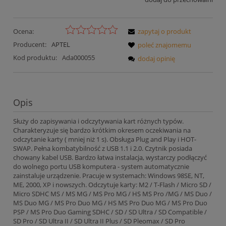
Ocena:
zapytaj o produkt
Producent:
APTEL
poleć znajomemu
Kod produktu:
Ada000055
dodaj opinię
Opis
Służy do zapisywania i odczytywania kart różnych typów.
Charakteryzuje się bardzo krótkim okresem oczekiwania na
odczytanie karty ( mniej niż 1 s). Obsługa Plug and Play i HOT-
SWAP. Pełna kombatybilność z USB 1.1 i 2.0. Czytnik posiada
chowany kabel USB. Bardzo łatwa instalacja, wystarczy podłączyć
do wolnego portu USB komputera - system automatycznie
zainstaluje urządzenie. Pracuje w systemach: Windows 98SE, NT,
ME, 2000, XP i nowszych. Odczytuje karty: M2 / T-Flash / Micro SD /
Micro SDHC MS / MS MG / MS Pro MG / HS MS Pro /MG / MS Duo /
MS Duo MG / MS Pro Duo MG / HS MS Pro Duo MG / MS Pro Duo
PSP / MS Pro Duo Gaming SDHC / SD / SD Ultra / SD Compatible /
SD Pro / SD Ultra II / SD Ultra II Plus / SD Pleomax / SD Pro