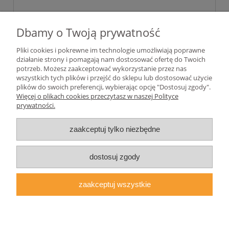
Dbamy o Twoją prywatność
Pliki cookies i pokrewne im technologie umożliwiają poprawne
wyślij
działanie strony i pomagają nam dostosować ofertę do Twoich
potrzeb. Możesz zaakceptować wykorzystanie przez nas
wszystkich tych plików i przejść do sklepu lub dostosować użycie
plików do swoich preferencji, wybierając opcję "Dostosuj zgody".
Pomoc
Więcej o plikach cookies przeczytasz w naszej Polityce
prywatności.
Moje konto
zaakceptuj tylko niezbędne
Płatności i dostawa
dostosuj zgody
Informacje
zaakceptuj wszystkie
O nas
pokaż pełną wersję strony