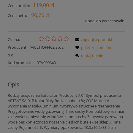
119,00 zł
Cena brutto:
96,75 zł
Cena netto:
dodaj do przechowalni
Ocena:
zapytaj o produkt
Producent:
MULTIOFFICE Sp. z
poleć znajomemu
o.o.
dodaj opinię
Kod produktu:
RTV000843
Opis
Rodzaj urządzenia Saturator Producent ART Symbol producenta
ARTSAT SA-01B Kolor Biały Rodzaj naboju 8g CO2 Materiał
wykonania Metal-Aluminium, tworzywo sztuczne Przeznaczenie
Przygotowanie wody gazowanej. Inne cechy Kompaktowy rozmiar,
z łatwością zmieści się w lodówce. Inne cechy Zapewnia gazowaną
wodę bez konieczności noszenia ciężkich butelek ze sklepu. Inne
cechy Pojemność 1l, Wymiary opakowania: 10,5x10,5x33,5 cm