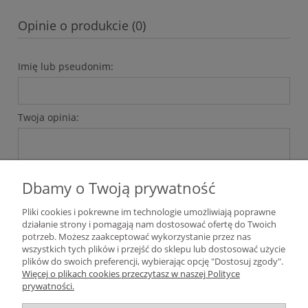
Opinie o produkcie (0)
Imię lub pseudonim:
Twoja opinia:
Dbamy o Twoją prywatność
Pliki cookies i pokrewne im technologie umożliwiają poprawne
wyślij
działanie strony i pomagają nam dostosować ofertę do Twoich
potrzeb. Możesz zaakceptować wykorzystanie przez nas
wszystkich tych plików i przejść do sklepu lub dostosować użycie
plików do swoich preferencji, wybierając opcję "Dostosuj zgody".
Pomoc
Więcej o plikach cookies przeczytasz w naszej Polityce
prywatności.
Moje konto